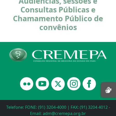
Audiências, sessões e
Consultas Públicas e
Chamamento Público de
convênios
Telefone: FONE: (91) 3204-4000 | FAX: (91) 3204 4012 -
Email: adm@cremepa.org.br